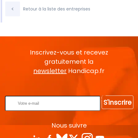
<
Retour à la liste des entreprises
Inscrivez-vous et recevez
gratuitement la
newsletter
Handicap.fr
Rentrez votre E-mail
S'inscrire
Nous suivre