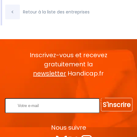
<
Retour à la liste des entreprises
Inscrivez-vous et recevez
gratuitement la
newsletter
Handicap.fr
Rentrez votre E-mail
S'inscrire
Nous suivre