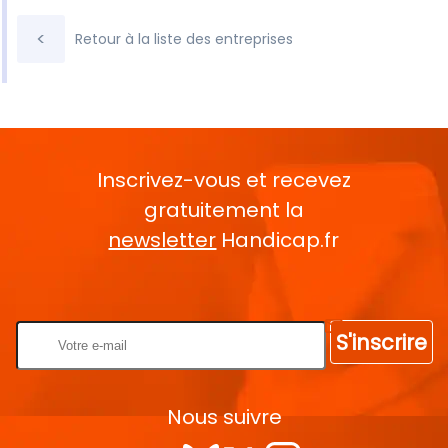
<
Retour à la liste des entreprises
Inscrivez-vous et recevez
gratuitement la
newsletter
Handicap.fr
Rentrez votre E-mail
S'inscrire
Nous suivre