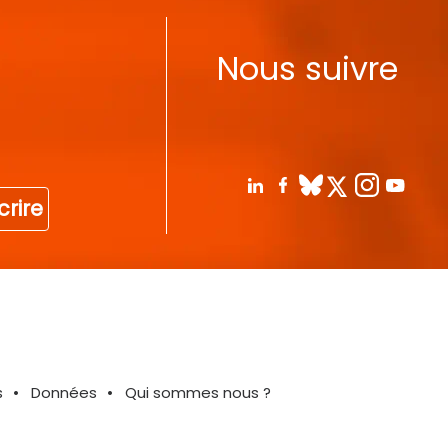
Nous suivre
crire
s
Données
Qui sommes nous ?