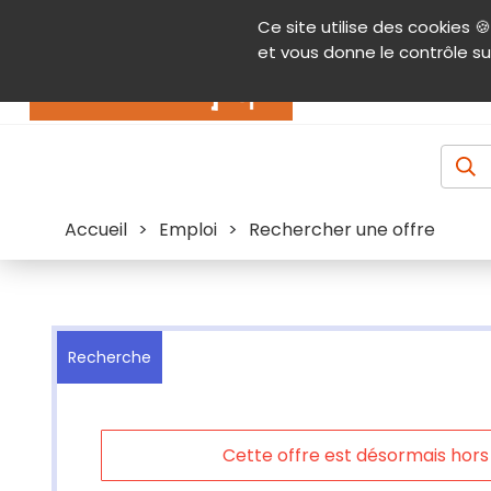
Panneau de gestion des cookies
Ce site utilise des cookies 🍪
Contenu
Aide et accessibilité
Menu pr
et vous donne le contrôle su
Actualités
Accueil
>
Emploi
>
Rechercher une offre
Recherche
Cette offre est désormais hors l