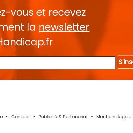
ez-vous et recevez
ement la
newsletter
Handicap.fr
S'ins
te
Contact
Publicité & Partenariat
Mentions légale