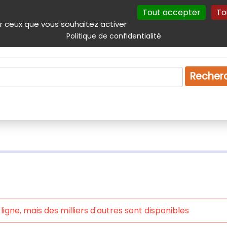
Tout accepter
To
incipal
Navigation complémentaire
Autres services
Plan du site
r ceux que vous souhaitez activer
Politique de confidentialité
Produits & services
Emploi
Droit
Tourism
Recher
igne, mais des milliers d'autres sont disponibles