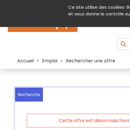
Panneau de gestion des cookies
Ce site utilise des cookies 🍪
Contenu
Aide et accessibilité
Menu pr
et vous donne le contrôle su
Actualités
Accueil
>
Emploi
>
Rechercher une offre
Recherche
Cette offre est désormais hors l