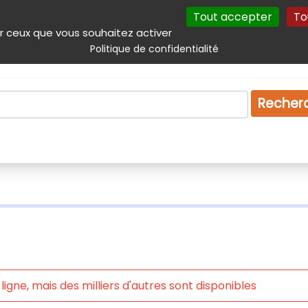
Tout accepter
To
incipal
Navigation complémentaire
Autres services
Plan du site
r ceux que vous souhaitez activer
Politique de confidentialité
Produits & services
Emploi
Droit
Tourism
Recher
igne, mais des milliers d'autres sont disponibles