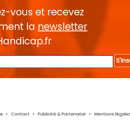
ez-vous et recevez
ement la
newsletter
Handicap.fr
S'ins
te
Contact
Publicité & Partenariat
Mentions légale