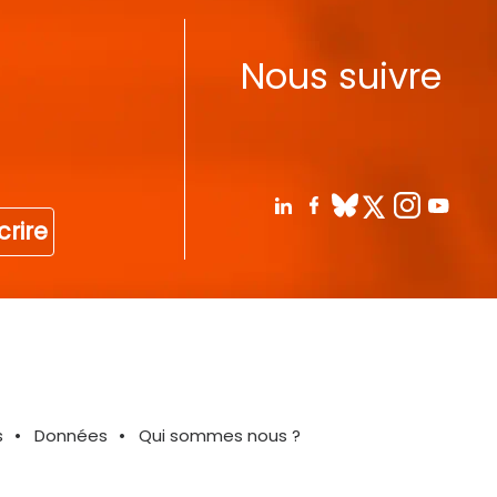
Nous suivre
crire
s
Données
Qui sommes nous ?