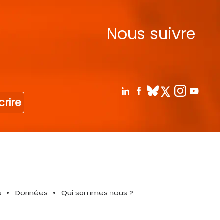
Nous suivre
crire
s
Données
Qui sommes nous ?