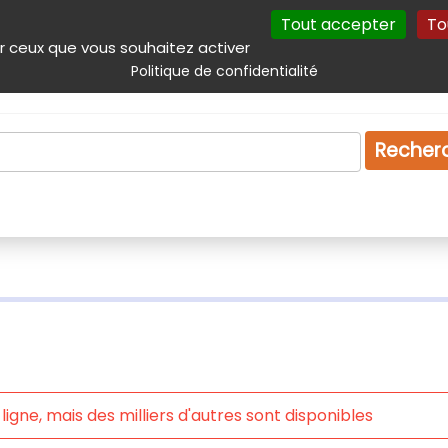
Tout accepter
To
incipal
Navigation complémentaire
Autres services
Plan du site
r ceux que vous souhaitez activer
Politique de confidentialité
Produits & services
Emploi
Droit
Tourism
Recher
igne, mais des milliers d'autres sont disponibles