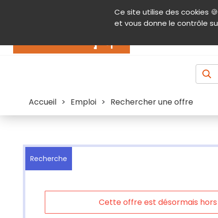
Panneau de gestion des cookies
Ce site utilise des cookies 🍪
Contenu
Aide et accessibilité
Menu pr
et vous donne le contrôle su
Actualités
Accueil
>
Emploi
>
Rechercher une offre
Recherche
Cette offre est désormais hors l