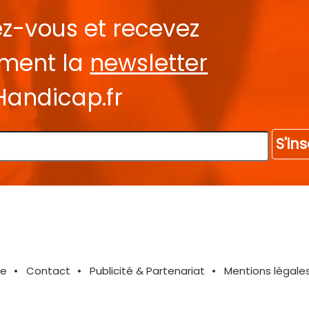
ez-vous et recevez
ement la
newsletter
Handicap.fr
S'ins
te
Contact
Publicité & Partenariat
Mentions légale