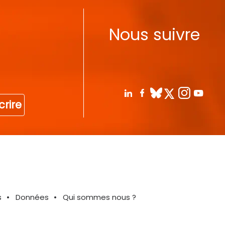
Nous suivre
crire
s
Données
Qui sommes nous ?