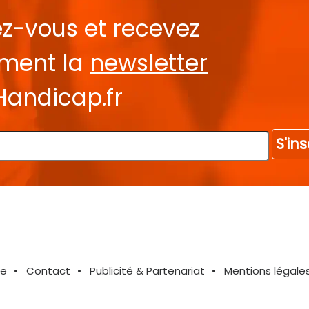
ez-vous et recevez
ement la
newsletter
Handicap.fr
S'ins
te
Contact
Publicité & Partenariat
Mentions légale