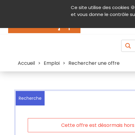
Panneau de gestion des cookies
Ce site utilise des cookies 🍪
Contenu
Aide et accessibilité
Menu pr
et vous donne le contrôle su
Actualités
Accueil
>
Emploi
>
Rechercher une offre
Recherche
Cette offre est désormais hors l