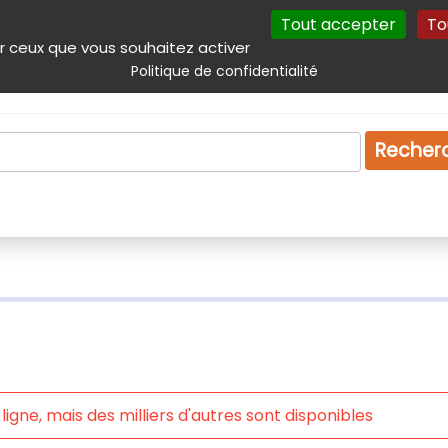
Tout accepter
To
incipal
Navigation complémentaire
Autres services
Plan du site
r ceux que vous souhaitez activer
Politique de confidentialité
Produits & services
Emploi
Droit
Tourism
Recher
igne, mais des milliers d'autres sont disponibles