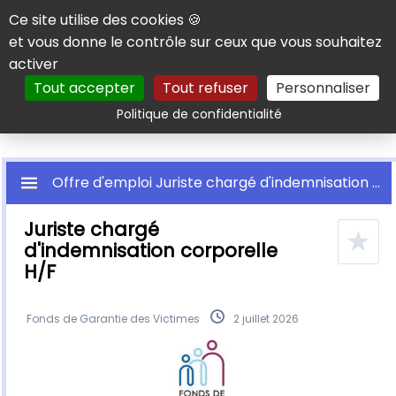
Panneau de gestion des cookies
Ce site utilise des cookies 🍪
et vous donne le contrôle sur ceux que vous souhaitez
activer
Tout accepter
Tout refuser
Personnaliser
Rechercher
Politique de confidentialité
Offre d'emploi Juriste chargé d'indemnisation corporelle H/F
Juriste chargé
★
d'indemnisation corporelle
H/F
Fonds de Garantie des Victimes
2 juillet 2026