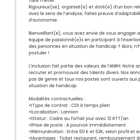
faire métier.
Rigoureux(se), organisé(e) et doté(e) d’un bon rel
avez le sens de l’analyse, faites preuve d’adaptabilit
d’autonomie.
Bienveillant(e), vous avez envie de vous engager 
équipe de passionné(e)s en participant à l’insertio
des personnes en situation de handicap ? Alors, n’h
postuler !
L’inclusion fait partie des valeurs de l’ANRH. Notre 
recruter et promouvoir des talents divers. Nos ann
pas de genre et tous nos postes sont ouverts aux
situation de handicap.
Modalités contractuelles :
•tType de contrat : CDI à temps plein
•tLocalisation : Lannion
•tStatut : Cadre au forfait jour avec 12 RTT/an
•tPrise de poste : A pourvoir immédiatement
•tRémunération : Entre 50 K et 53K, selon profil et 
•tAvantages : Ticket restaurant, remboursement d