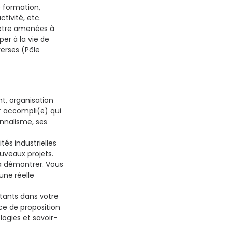
e formation,
ctivité, etc.
 être amenées à
er à la vie de
verses (Pôle
, organisation
r accompli(e) qui
nnalisme, ses
és industrielles
uveaux projets.
à démontrer. Vous
une réelle
stants dans votre
ce de proposition
logies et savoir-