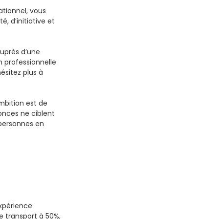
ationnel, vous
é, d’initiative et
auprès d’une
n professionnelle
ésitez plus à
ambition est de
onces ne ciblent
 personnes en
expérience
e transport à 50%,