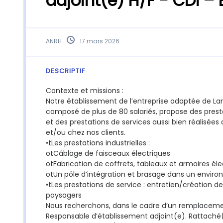
adjoint(e) H/F - CDI –
ANRH
17 mars 2026
DESCRIPTIF
Contexte et missions :
Notre établissement de l’entreprise adaptée de Lan
composé de plus de 80 salariés, propose des presta
et des prestations de services aussi bien réalisées
et/ou chez nos clients.
•tLes prestations industrielles :
otCâblage de faisceaux électriques
otFabrication de coffrets, tableaux et armoires éle
otUn pôle d’intégration et brasage dans un envir
•tLes prestations de service : entretien/création 
paysagers
Nous recherchons, dans le cadre d’un remplacem
Responsable d’établissement adjoint(e). Rattaché