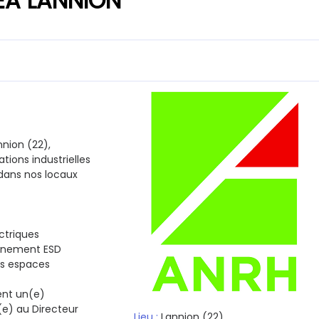
 EA LANNION
nion (22),
tions industrielles
 dans nos locaux
ctriques
onnement ESD
des espaces
ent un(e)
(e) au Directeur
Lieu :
Lannion
(22)