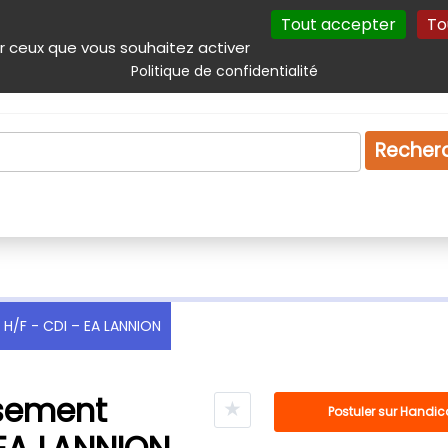
Tout accepter
To
incipal
Navigation complémentaire
Autres services
Plan du site
r ceux que vous souhaitez activer
Politique de confidentialité
Produits & services
Emploi
Droit
Tourism
Recher
 H/F - CDI – EA LANNION
ssement
★
Postuler sur Handic