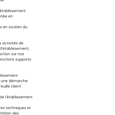
 de
’établissement.
ntée en
s en soutien du
 activités de
 d’établissement,
uction sur nos
onctions supports
lissement :
ns une démarche
euille client
e l’établissement
fres techniques et
inition des