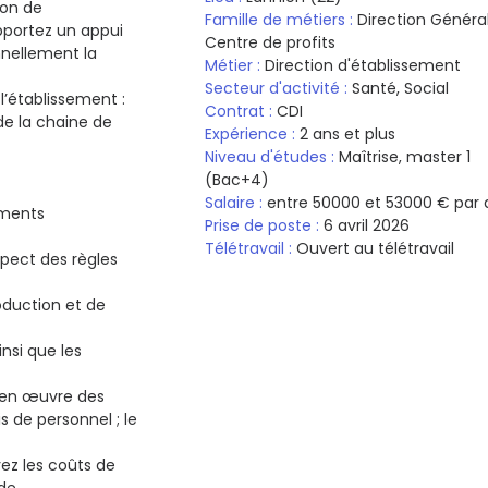
ion de
Famille de métiers :
Direction Généra
apportez un appui
Centre de profits
nnellement la
Métier :
Direction d'établissement
Secteur d'activité :
Santé, Social
l’établissement :
Contrat :
CDI
de la chaine de
Expérience :
2 ans et plus
Niveau d'études :
Maîtrise, master 1
(Bac+4)
Salaire :
entre
50000
et
53000
€
par 
ements
Prise de poste :
6 avril 2026
Télétravail :
Ouvert au télétravail
pect des règles
oduction et de
nsi que les
se en œuvre des
s de personnel ; le
vez les coûts de