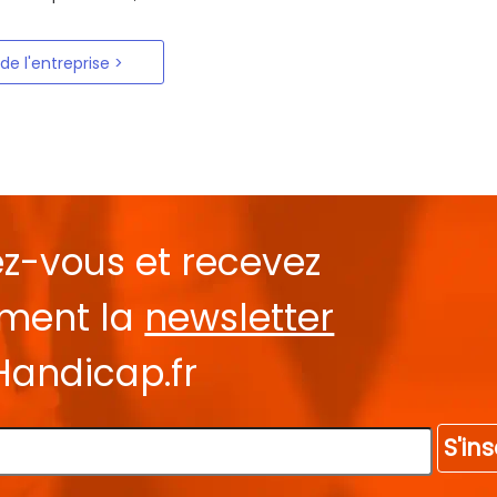
 de l'entreprise
ez-vous et recevez
ement la
newsletter
Handicap.fr
S'ins