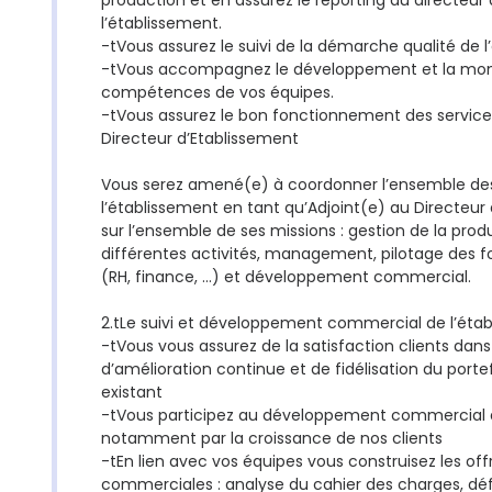
production et en assurez le reporting au directeur
l’établissement.
-tVous assurez le suivi de la démarche qualité de l
-tVous accompagnez le développement et la mo
compétences de vos équipes.
-tVous assurez le bon fonctionnement des service
Directeur d’Etablissement
Vous serez amené(e) à coordonner l’ensemble des
l’établissement en tant qu’Adjoint(e) au Directeur
sur l’ensemble de ses missions : gestion de la prod
différentes activités, management, pilotage des f
(RH, finance, …) et développement commercial.
2.tLe suivi et développement commercial de l’étab
-tVous vous assurez de la satisfaction clients da
d’amélioration continue et de fidélisation du portef
existant
-tVous participez au développement commercial d
notamment par la croissance de nos clients
-tEn lien avec vos équipes vous construisez les of
commerciales : analyse du cahier des charges, déf