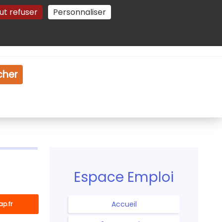
ut refuser
Personnaliser
Gestion des cookies
e
Vidéo
Dossiers
cher
Espace Emploi
Accueil
ap.fr