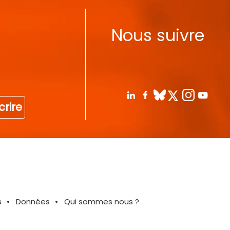
Nous suivre
crire
s
Données
Qui sommes nous ?