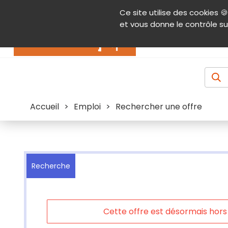
Panneau de gestion des cookies
Ce site utilise des cookies 🍪
Contenu
Aide et accessibilité
Menu pr
et vous donne le contrôle su
Actualités
Accueil
>
Emploi
>
Rechercher une offre
Recherche
Cette offre est désormais hors l