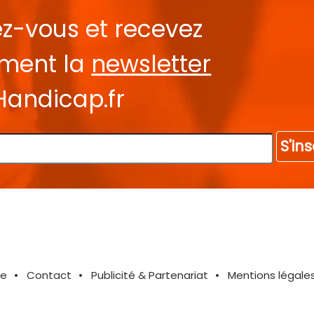
ez-vous et recevez
ement la
newsletter
Handicap.fr
S'ins
te
Contact
Publicité & Partenariat
Mentions légale