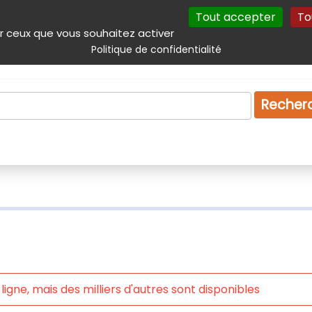
Tout accepter
To
incipal
Navigation complémentaire
Autres services
Plan du site
r ceux que vous souhaitez activer
Politique de confidentialité
Produits & services
Emploi
Droit
Tourism
Recher
igne, mais des milliers d'autres sont disponibles