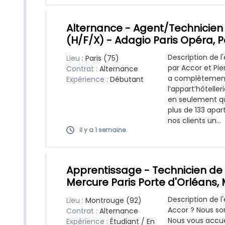
Alternance - Agent/Technicie
(H/F/X) - Adagio Paris Opéra, P
Description de l
Lieu :
Paris (75)
par Accor et Pi
Contrat :
Alternance
a complètement 
Expérience :
Débutant
l’appart’hôtelle
en seulement q
plus de 133 apar
nos clients un...
il y a 1 semaine
Apprentissage - Technicien de
Mercure Paris Porte d'Orléans,
Description de l
Lieu :
Montrouge (92)
Accor ? Nous so
Contrat :
Alternance
Nous vous accu
Expérience :
Étudiant / En