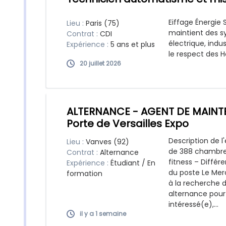
Eiffage Énergie 
Lieu :
Paris (75)
maintient des 
Contrat :
CDI
électrique, indu
Expérience :
5 ans et plus
le respect des 
20 juillet 2026
ALTERNANCE - AGENT DE MAINTE
Porte de Versailles Expo
Description de l
Lieu :
Vanves (92)
de 388 chambres 
Contrat :
Alternance
fitness – Différ
Expérience :
Étudiant / En
du poste Le Merc
formation
à la recherche 
alternance pou
intéressé(e),...
il y a 1 semaine