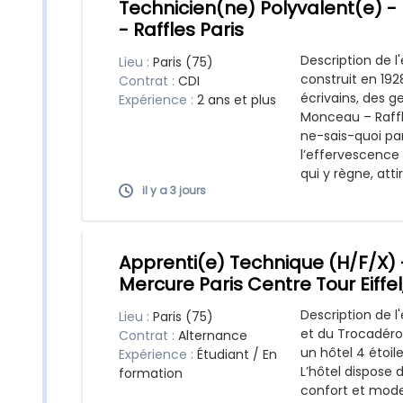
Technicien(ne) Polyvalent(e) -
- Raffles Paris
Description de l
Lieu :
Paris (75)
construit en 192
Contrat :
CDI
écrivains, des g
Expérience :
2 ans et plus
Monceau – Raffle
ne-sais-quoi par
l’effervescence
qui y règne, attir
il y a 3 jours
Apprenti(e) Technique (H/F/X)
Mercure Paris Centre Tour Eiffel,
Description de l
Lieu :
Paris (75)
et du Trocadéro,
Contrat :
Alternance
un hôtel 4 étoil
Expérience :
Étudiant / En
L’hôtel dispose
formation
confort et moder