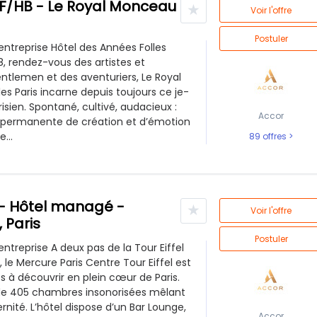
 F/HB - Le Royal Monceau
★
Voir l'offre
Postuler
'entreprise Hôtel des Années Folles
8, rendez-vous des artistes et
entlemen et des aventuriers, Le Royal
s Paris incarne depuis toujours ce je-
isien. Spontané, cultivé, audacieux :
Accor
 permanente de création et d’émotion
e...
89 offres
 - Hôtel managé -
★
Voir l'offre
 Paris
Postuler
'entreprise A deux pas de la Tour Eiffel
 le Mercure Paris Centre Tour Eiffel est
es à découvrir en plein cœur de Paris.
 de 405 chambres insonorisées mêlant
nité. L’hôtel dispose d’un Bar Lounge,
Accor