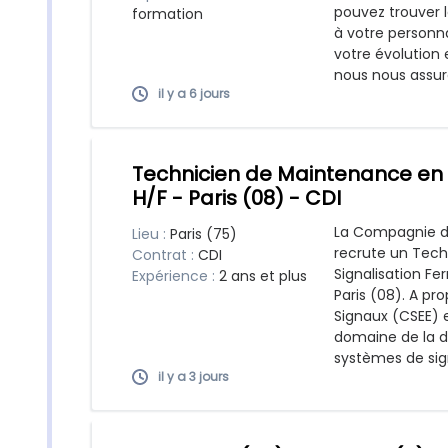
pouvez trouver 
formation
à votre person
votre évolution 
nous nous assuro
il y a 6 jours
Technicien de Maintenance en S
H/F - Paris (08) - CDI
La Compagnie de
Lieu :
Paris (75)
recrute un Tec
Contrat :
CDI
Signalisation Fer
Expérience :
2 ans et plus
Paris (08). A p
Signaux (CSEE) 
domaine de la di
systèmes de sign
il y a 3 jours