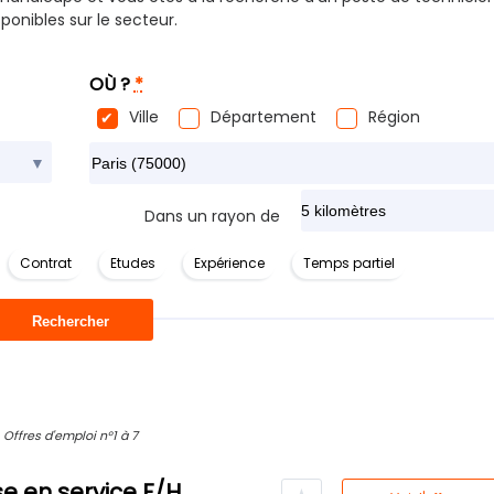
ponibles sur le secteur.
OÙ ?
*
Ville
Département
Région
Rechercher dans ma ville
*
Dans un rayon de
Contrat
Etudes
Expérience
Temps partiel
Offres d'emploi n°1 à 7
e en service F/H