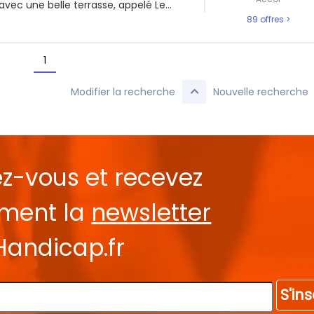
avec une belle terrasse, appelé Le...
89 offres
1
Modifier la recherche
Nouvelle recherche
ez-vous et recevez
ement la
newsletter
Handicap.fr
S'ins