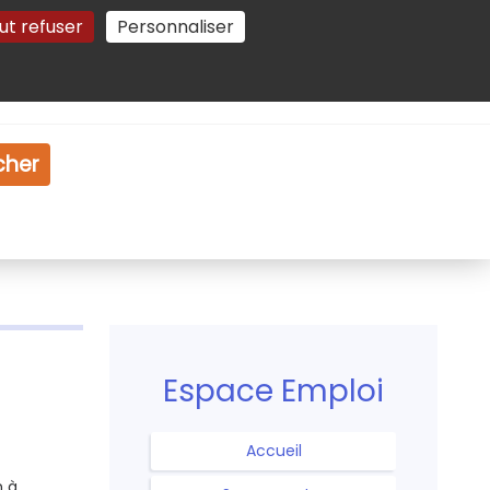
ut refuser
Personnaliser
Gestion des cookies
e
Vidéo
Dossiers
cher
Espace Emploi
Accueil
n à