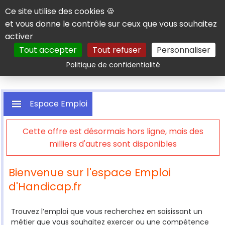
Panneau de gestion des cookies
Ce site utilise des cookies 🍪
et vous donne le contrôle sur ceux que vous souhaitez
activer
Tout accepter
Tout refuser
Personnaliser
Rechercher
Politique de confidentialité
Espace Emploi
Cette offre est désormais hors ligne, mais des
milliers d'autres sont disponibles
Bienvenue sur l'espace Emploi
d'Handicap.fr
Rechercher une offre
Trouvez l’emploi que vous recherchez en saisissant un
métier que vous souhaitez exercer ou une compétence