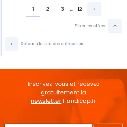
1
2
3
...
12
>
Filtrer les offres
<
Retour à la liste des entreprises
Inscrivez-vous et recevez
gratuitement la
newsletter
Handicap.fr
Rentrez votre E-mail