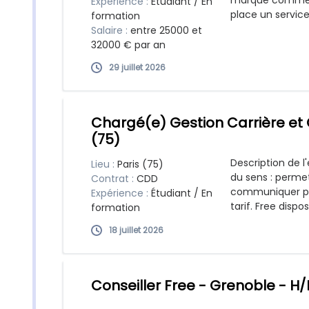
marque commerc
Expérience :
Étudiant / En
place un service
formation
Salaire :
entre 25000 et
32000 € par an
29 juillet 2026
Chargé(e) Gestion Carrière et
(75)
Description de l'
Lieu :
Paris (75)
du sens : permet
Contrat :
CDD
communiquer par
Expérience :
Étudiant / En
tarif. Free dispo
formation
18 juillet 2026
Conseiller Free - Grenoble - H/