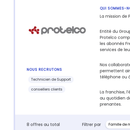
QUI SOMMES-N
La mission de P
Entité du Grou
Protelco compt
les abonnés Fre
services de leu
Nos collaborat
NOUS RECRUTONS
permettent ain
téléphone ou à
Technicien de Support
conseillers clients
La franchise, l
au quotidien d
prenantes.
8 offres au total
Filtrer par
Famille de m