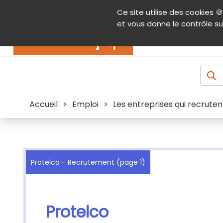
Panneau de gestion des cookies
Ce site utilise des cookies 🍪
Contenu
Aide et accessibilité
Menu pr
et vous donne le contrôle su
Actualités
Accueil
>
Emploi
>
Les entreprises qui recruten
Protelco - Recrutement (page 1)
Protelco