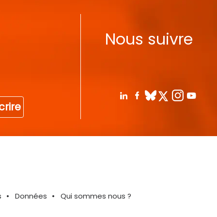
Nous suivre
crire
s
Données
Qui sommes nous ?