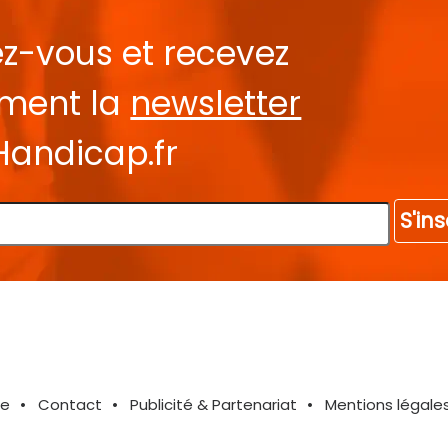
ez-vous et recevez
ement la
newsletter
Handicap.fr
S'ins
te
Contact
Publicité & Partenariat
Mentions légale