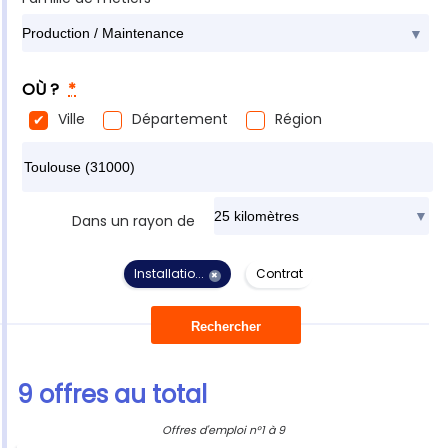
OÙ ?
*
Ville
Département
Région
Rechercher dans ma ville
*
Dans un rayon de
Installatio...
Contrat
✖
9 offres au total
Offres d'emploi n°1 à 9