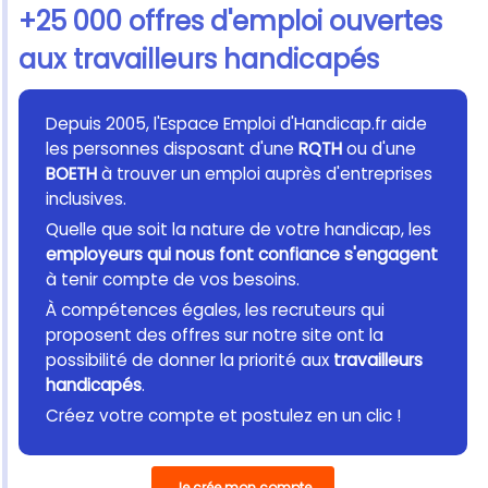
+25 000 offres d'emploi ouvertes
aux travailleurs handicapés
Depuis 2005, l'Espace Emploi d'Handicap.fr aide
les personnes disposant d'une
RQTH
ou d'une
BOETH
à trouver un emploi auprès d'entreprises
inclusives.
Quelle que soit la nature de votre handicap, les
employeurs qui nous font confiance s'engagent
à tenir compte de vos besoins.
À compétences égales, les recruteurs qui
proposent des offres sur notre site ont la
possibilité de donner la priorité aux
travailleurs
handicapés
.
Créez votre compte et postulez en un clic !
Je crée mon compte