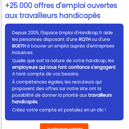
+25 000 offres d'emploi ouvertes
aux travailleurs handicapés
Depuis 2005, l'Espace Emploi d'Handicap.fr aide
les personnes disposant d'une
RQTH
ou d'une
BOETH
à trouver un emploi auprès d'entreprises
inclusives.
Quelle que soit la nature de votre handicap, les
employeurs qui nous font confiance s'engagent
à tenir compte de vos besoins.
À compétences égales, les recruteurs qui
proposent des offres sur notre site ont la
possibilité de donner la priorité aux
travailleurs
handicapés
.
Créez votre compte et postulez en un clic !
Je crée mon compte